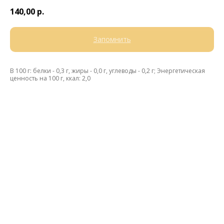
140,00
р.
Запомнить
В 100 г: белки - 0,3 г, жиры - 0,0 г, углеводы - 0,2 г; Энергетическая
ценность на 100 г, ккал: 2,0