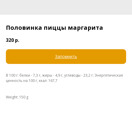
Половинка пиццы маргарита
320
р.
Запомнить
В 100 г: белки - 7,3 г, жиры - 4,9 г, углеводы - 23,2 г; Энергетическая
ценность на 100 г, ккал: 167,7
Weight: 150 g